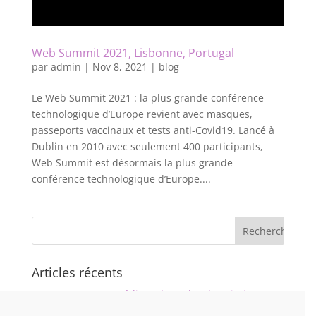
Web Summit 2021, Lisbonne, Portugal
par
admin
|
Nov 8, 2021
|
blog
Le Web Summit 2021 : la plus grande conférence
technologique d’Europe revient avec masques,
passeports vaccinaux et tests anti-Covid19. Lancé à
Dublin en 2010 avec seulement 400 participants,
Web Summit est désormais la plus grande
conférence technologique d’Europe....
Articles récents
SEO astuce n° 7 – Rédigez des méta-descriptions
riches en informations