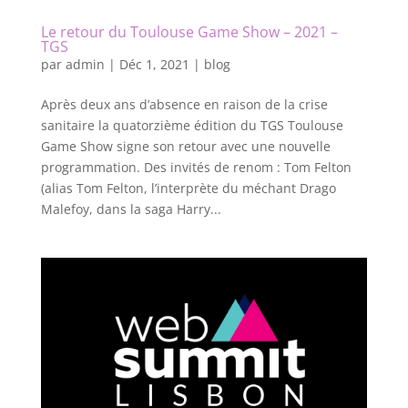
Le retour du Toulouse Game Show – 2021 –
TGS
par
admin
|
Déc 1, 2021
|
blog
Après deux ans d’absence en raison de la crise
sanitaire la quatorzième édition du TGS Toulouse
Game Show signe son retour avec une nouvelle
programmation. Des invités de renom : Tom Felton
(alias Tom Felton, l’interprète du méchant Drago
Malefoy, dans la saga Harry...