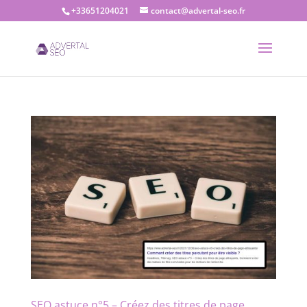
+33651204021
contact@advertal-seo.fr
SEO astuce n°5 – Créez des titres de page