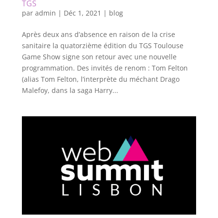
TGS
par
admin
|
Déc 1, 2021
|
blog
Après deux ans d’absence en raison de la crise
sanitaire la quatorzième édition du TGS Toulouse
Game Show signe son retour avec une nouvelle
programmation. Des invités de renom : Tom Felton
(alias Tom Felton, l’interprète du méchant Drago
Malefoy, dans la saga Harry...