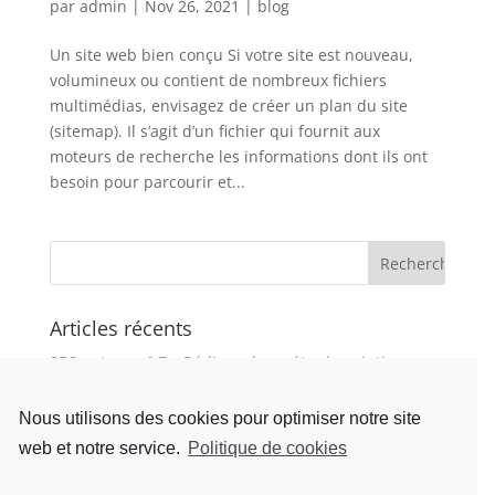
par
admin
|
Nov 26, 2021
|
blog
Un site web bien conçu Si votre site est nouveau,
volumineux ou contient de nombreux fichiers
multimédias, envisagez de créer un plan du site
(sitemap). Il s’agit d’un fichier qui fournit aux
moteurs de recherche les informations dont ils ont
besoin pour parcourir et...
Articles récents
SEO astuce n° 7 – Rédigez des méta-descriptions
riches en informations
Nous utilisons des cookies pour optimiser notre site
SEO astuce n°6 – Optimisez vos images
web et notre service.
Politique de cookies
agence de référencement naturel
SEO astuce n°5 – Créez des titres de page attrayants